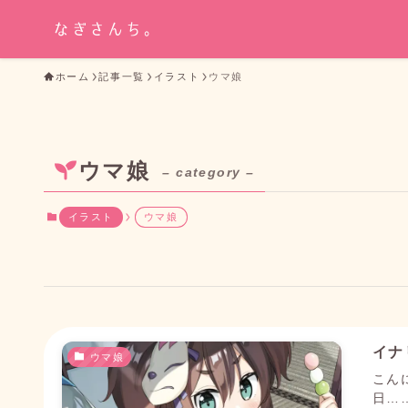
ホーム
記事一覧
イラスト
ウマ娘
ウマ娘
– category –
イラスト
ウマ娘
イナ
ウマ娘
こん
日…