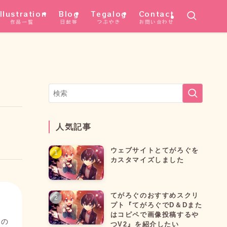
Illustration
Blog
Tegalog
Contact
作品一覧
日記等
つぶやき
お問い合わせ
人気記事
ウェブサイトとてがろぐを
カスタマイズしました
てがろぐのおすすめスクリ
プト『てがろぐでD＆Dまた
はコピペで画像投稿するや
ちの
つV2』を紹介したい