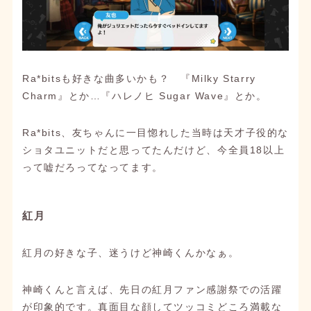
Ra*bitsも好きな曲多いかも？ 『Milky Starry
Charm』とか…『ハレノヒ Sugar Wave』とか。
Ra*bits、友ちゃんに一目惚れした当時は天才子役的な
ショタユニットだと思ってたんだけど、今全員18以上
って嘘だろってなってます。
紅月
紅月の好きな子、迷うけど神崎くんかなぁ。
神崎くんと言えば、先日の紅月ファン感謝祭での活躍
が印象的です。真面目な顔してツッコミどころ満載な