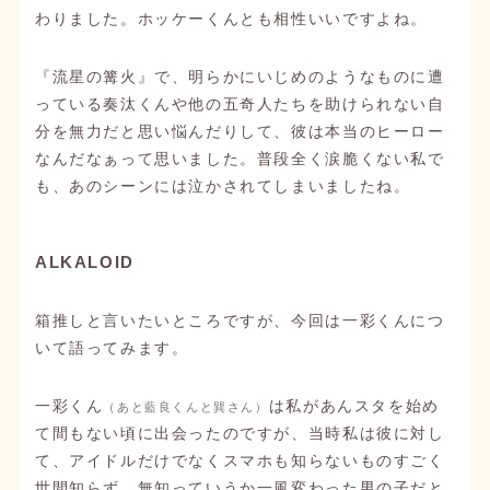
わりました。ホッケーくんとも相性いいですよね。
『流星の篝火』で、明らかにいじめのようなものに遭
っている奏汰くんや他の五奇人たちを助けられない自
分を無力だと思い悩んだりして、彼は本当のヒーロー
なんだなぁって思いました。普段全く涙脆くない私で
も、あのシーンには泣かされてしまいましたね。
ALKALOID
箱推しと言いたいところですが、今回は一彩くんにつ
いて語ってみます。
一彩くん
は私があんスタを始め
（あと藍良くんと巽さん）
て間もない頃に出会ったのですが、当時私は彼に対し
て、アイドルだけでなくスマホも知らないものすごく
世間知らず、無知っていうか一風変わった男の子だと