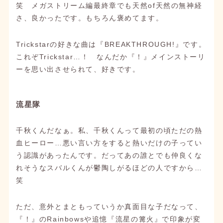
笑 メガストリーム編最終章でも天然of天然の無神経
さ、良かったです。もちろん褒めてます。
Trickstarの好きな曲は『BREAKTHROUGH!』です。
これぞTrickstar…！ なんだか『！』メインストーリ
ーを思い出させられて、好きです。
流星隊
千秋くんだなぁ。私、千秋くんって最初の頃ただの熱
血ヒーロー…悪い言い方をすると熱いだけの子ってい
う認識があったんです。だってあの誰とでも仲良くな
れそうなスバルくんが鬱陶しがるほどの人ですから…
笑
ただ、意外とまともっていうか真面目な子だなって、
『！』のRainbowsや追憶『流星の篝火』で印象が変