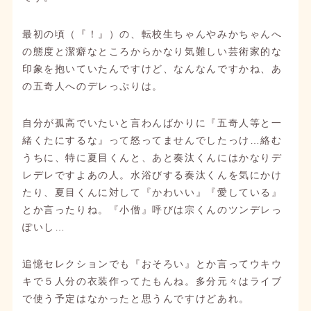
最初の頃（『！』）の、転校生ちゃんやみかちゃんへ
の態度と潔癖なところからかなり気難しい芸術家的な
印象を抱いていたんですけど、なんなんですかね、あ
の五奇人へのデレっぷりは。
自分が孤高でいたいと言わんばかりに『五奇人等と一
緒くたにするな』って怒ってませんでしたっけ…絡む
うちに、特に夏目くんと、あと奏汰くんにはかなりデ
レデレですよあの人。水浴びする奏汰くんを気にかけ
たり、夏目くんに対して『かわいい』『愛している』
とか言ったりね。『小僧』呼びは宗くんのツンデレっ
ぽいし…
追憶セレクションでも『おそろい』とか言ってウキウ
キで５人分の衣装作ってたもんね。多分元々はライブ
で使う予定はなかったと思うんですけどあれ。