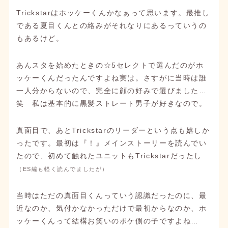
Trickstarはホッケーくんかなぁって思います。最推し
である夏目くんとの絡みがそれなりにあるっていうの
もあるけど。
あんスタを始めたときの☆5セレクトで選んだのがホ
ッケーくんだったんですよね実は。さすがに当時は誰
一人分からないので、完全に顔の好みで選びました…
笑 私は基本的に黒髪ストレート男子が好きなので。
真面目で、あとTrickstarのリーダーという点も嬉しか
ったです。最初は『！』メインストーリーを読んでい
たので、初めて触れたユニットもTrickstarだったし
（ES編も軽く読んでましたが）
当時はただの真面目くんっていう認識だったのに、最
近なのか、気付かなかっただけで最初からなのか、ホ
ッケーくんって結構お笑いのボケ側の子ですよね…