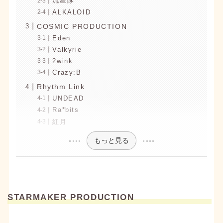
流星隊
ALKALOID
COSMIC PRODUCTION
Eden
Valkyrie
2wink
Crazy:B
Rhythm Link
UNDEAD
Ra*bits
紅月
もっと見る
STARMAKER PRODUCTION