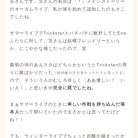
茨さんです。茨さんの初出は『！』メインストーリー
のオータムライブ、私が彼を始めて認知したのもそこ
でしたね。
サマーライブでTrickstarとバチバチに敵対してたEve
ふたりに対して、茨さんは結構フレンドリーという
か、にこやかな感じだったので…笑
最初の頃のあんスタはどちらかというとTrickstarの周
りに敵ばかりだった
（絶対敵の方が多かっただろと思ってる）
ので、そういう人がむしろ珍しく「ああ優しい！ い
い人！」と思いきや
完全に罠でしたね。
まぁサマーライブのときに
卑しい作戦を持ち込んだ張
本人
だって聞いていたのでまさかとは思ってたけど
ね！！
でも、ウィンターライブでちょっと距離が縮まったか