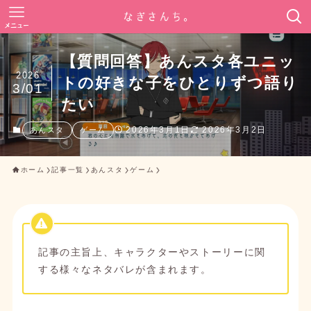
メニュー
【質問回答】あんスタ各ユニッ
2026
トの好きな子をひとりずつ語り
3/01
たい
2026年3月1日
2026年3月2日
あんスタ
ゲーム
ホーム
記事一覧
あんスタ
ゲーム
記事の主旨上、キャラクターやストーリーに関
する様々なネタバレが含まれます。