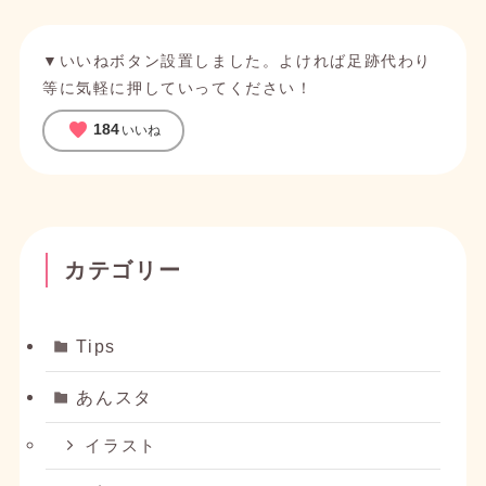
たい！
を投稿しました。
2025/05/31
アップデート
▼いいねボタン設置しました。よければ足跡代わり
『新着情報』を『更新履歴』に変更し、デザイン
等に気軽に押していってください！
をアップデートしました。
favorite
184
いいね
2025/05/30
アップデート
サイトのデザインを大幅アップデートしました。
2025/05/29
ブログ
カテゴリー
てがろぐのおすすめスクリプト『てがろぐでD＆D
またはコピペで画像投稿するやつV2』を紹介した
い
を投稿しました。
Tips
2025/05/25
ブログ
あんスタ
イラスト新作＆Switch3人の絆について語りたい
を投稿しました。
イラスト
2025/05/25
イラスト