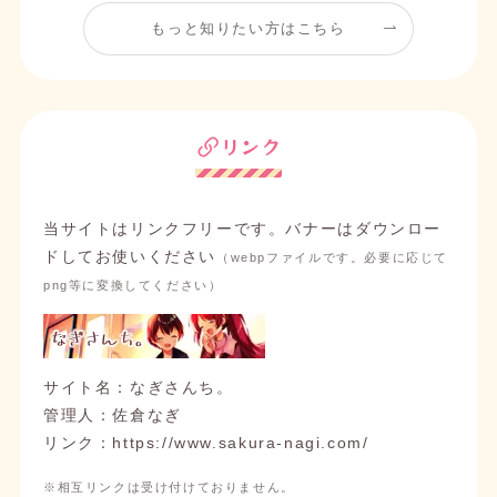
もっと知りたい方はこちら
2025/08/17
イラスト
作品一覧
にあんさんぶるスターズ！イラストを1
枚追加しました。
リンク
2025/08/17
ブログ
【新作イラスト】Switchファン感謝祭イベントに
ついて語る
を投稿しました。
当サイトはリンクフリーです。バナーはダウンロー
ドしてお使いください
（webpファイルです。必要に応じて
2025/07/20
イラスト
png等に変換してください）
作品一覧
にあんさんぶるスターズ！イラストを1
枚追加しました。
2025/07/15
ブログ
サイト名：なぎさんち。
【イラスト新作】水彩しののん＆新規スカウトに
管理人：佐倉なぎ
ついて語る
を投稿しました。
リンク：https://www.sakura-nagi.com/
2025/07/15
イラスト
※相互リンクは受け付けておりません。