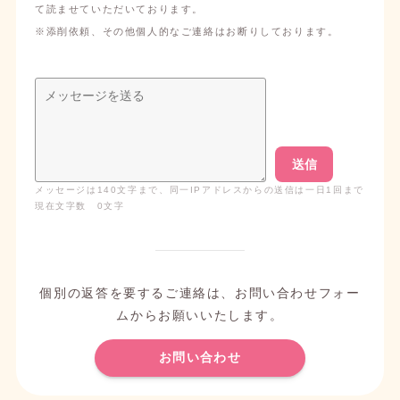
て読ませていただいております。
2025/06/20
ブログ
※添削依頼、その他個人的なご連絡はお断りしております。
【オリジナル】宙に浮かぶ図書館
を投稿しまし
た。
2025/06/20
イラスト
作品一覧
にオリジナルイラストを1枚追加しまし
た。
送信
2025/06/12
イラスト
メッセージは
140
文字まで、同一IPアドレスからの送信は一日
1
回まで
現在文字数
0
文字
作品一覧
にオリジナルイラストを1枚追加しまし
た。
2025/06/11
ブログ
個別の返答を要するご連絡は、お問い合わせフォー
【あんスタBasic/Music】Swicthイベント、お疲
れさまでした！
を投稿しました。
ムからお願いいたします。
2025/06/01
お問い合わせ
ブログ
【あんスタBasic/Music】Switchイベントを走り