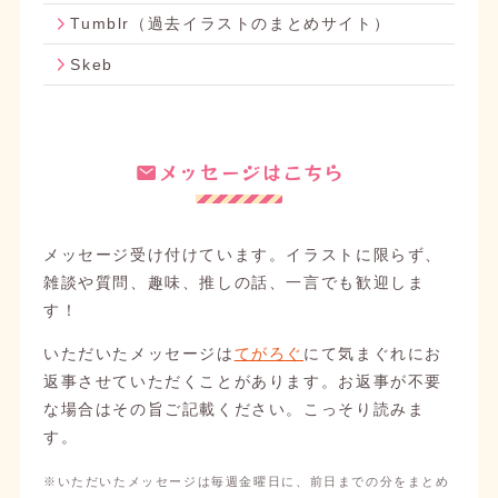
作品一覧
にあんさんぶるスターズ！イラストを1
Tumblr（過去イラストのまとめサイト）
枚追加しました。
Skeb
2025/07/04
ブログ
ウェブサイトとてがろぐをカスタマイズしました
を投稿しました。
メッセージはこちら
2025/06/30
ブログ
イラスト新作ジンロウ夏目くん＆先日始まったク
ロススカウトについて語る
を投稿しました。
メッセージ受け付けています。イラストに限らず、
雑談や質問、趣味、推しの話、一言でも歓迎しま
2025/06/30
イラスト
す！
作品一覧
にあんさんぶるスターズ！イラストを1
枚追加しました。
いただいたメッセージは
てがろぐ
にて気まぐれにお
返事させていただくことがあります。お返事が不要
2025/06/27
な場合はその旨ご記載ください。こっそり読みま
イラスト
す。
作品一覧
にあんさんぶるスターズ！イラストを1
枚追加しました。
※いただいたメッセージは毎週金曜日に、前日までの分をまとめ