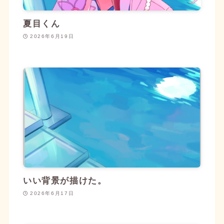
2026/02/22
イラスト
夏目くん
作品一覧
にオリジナルイラストを2枚追加しまし
2026年6月19日
た。
2026/02/13
イラスト
作品一覧
にあんさんぶるスターズ！イラストを3
枚追加しました。
2026/02/13
ブログ
【質問回答】逆先夏目くんの魅力を語りたい
を投
稿しました。
2026/02/04
ブログ
【新作イラスト】夏目くん、お誕生日おめでと
いい背景が描けた。
う！
を投稿しました。
2026年6月17日
2025/12/09
イラスト