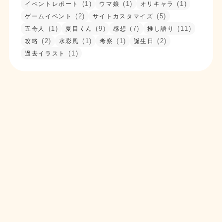
た。
(1)
(1)
(1)
イベントレポート
ウマ娘
オリキャラ
(2)
(5)
ゲームイベント
サイトカスタマイズ
2025/05/06
(1)
(9)
(7)
(11)
五奇人
夏目くん
感想
推し語り
ブログ
夏目くんのソロ楽曲『Secret Gravity』の良さに
(2)
(1)
(1)
(2)
攻略
水彩風
考察
誕生日
ついて語りたい
を投稿しました。
(1)
過去イラスト
2025/05/05
イラスト
作品一覧
にイラストを1枚追加しました。
2025/05/05
ブログ
月永レオくん、お誕生日おめでとう！
を投稿しまし
た。
2025/05/05
ブログ
先日描いた夏目くんイラストへの想いを語りたい
を投稿しました。
2025/05/03
その他
サイトを開設しました。