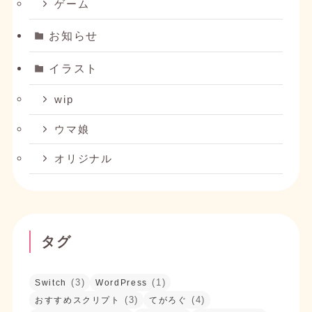
ゲーム
作品一覧
にイラストを1枚追加しました。
お知らせ
2025/05/18
ブログ
【ラフ】Switch
を投稿しました。
イラスト
2025/05/17
wip
アップデート
てがろぐにTwitter絵文字ライブラリ『Twemoji』
ウマ娘
を導入しました。
オリジナル
2025/05/10
アップデート
いいねボタンを設置しました。
2025/05/08
アップデート
自己紹介ページとうちの子紹介ページを作りまし
タグ
た。
2025/05/07
(3)
(1)
Switch
WordPress
ブログ
(3)
(4)
おすすめスクリプト
てがろぐ
イナリワンお誕生日おめでとう！
を投稿しまし