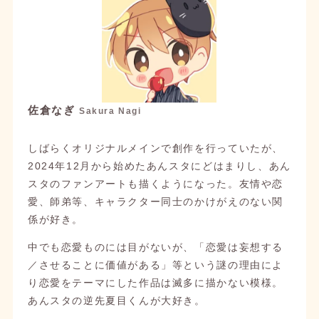
2025/10/30
ブログ
【新作イラスト】宗くん、お誕生日おめでとう＆
五奇人の良さを語りたい
を投稿しました。
2025/10/17
ブログ
あんスタおでかけミッションの感想を語りたい
を
投稿しました。
佐倉なぎ
Sakura Nagi
2025/10/07
イラスト
しばらくオリジナルメインで創作を行っていたが、
作品一覧
にあんさんぶるスターズ！イラストを2
2024年12月から始めたあんスタにどはまりし、あん
枚追加しました。
スタのファンアートも描くようになった。友情や恋
愛、師弟等、キャラクター同士のかけがえのない関
2025/10/07
イラスト
係が好き。
作品一覧
にオリジナルイラストを2枚追加しまし
た。
中でも恋愛ものには目がないが、「恋愛は妄想する
／させることに価値がある」等という謎の理由によ
2025/09/12
り恋愛をテーマにした作品は滅多に描かない模様。
イラスト
作品一覧
にあんさんぶるスターズ！イラストを2
あんスタの逆先夏目くんが大好き。
枚追加しました。