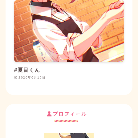
作品一覧
にあんさんぶるスターズ！イラストを1
枚追加しました。
2025/12/09
ブログ
【新作イラストあり】最近登場した色々な夏目く
んについて語りたい
を投稿しました。
2025/12/07
イラスト
作品一覧
にオリジナルイラストを2枚追加しまし
た。
#夏目くん
2026年6月15日
2025/12/07
イラスト
作品一覧
にあんさんぶるスターズ！イラストを2
枚追加しました。
2025/10/30
イラスト
プロフィール
作品一覧
にあんさんぶるスターズ！イラストを2
枚追加しました。